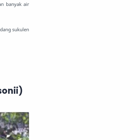
n banyak air
edang sukulen
onii)