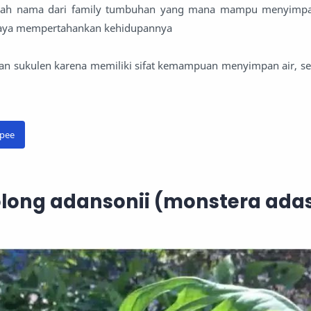
alah nama dari family tumbuhan yang mana mampu menyimpa
paya mempertahankan kehidupannya
akan sukulen karena memiliki sifat kemampuan menyimpan air, s
opee
olong adansonii (monstera adas