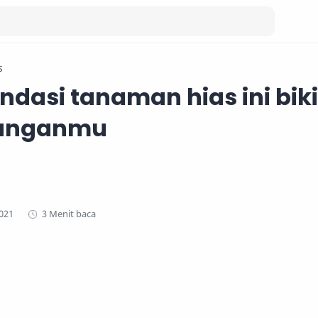
s
dasi tanaman hias ini bik
uanganmu
3 Menit baca