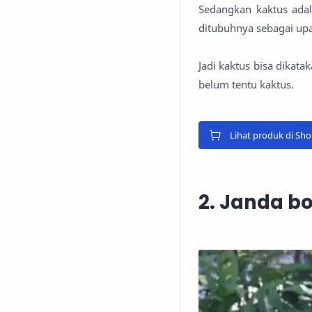
Sedangkan kaktus ad
ditubuhnya sebagai u
Jadi kaktus bisa dikat
belum tentu kaktus.
Lihat produk di Sh
2. Janda b