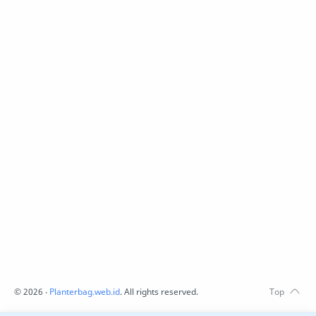
©
2026
‧
Planterbag.web.id
. All rights reserved.