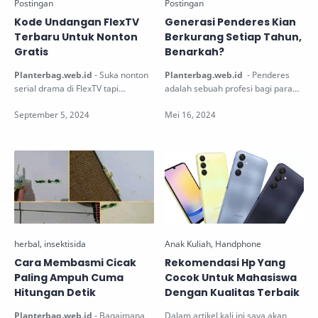
Kode Undangan FlexTV
Generasi Penderes Kian
Terbaru Untuk Nonton
Berkurang Setiap Tahun,
Gratis
Benarkah?
Planterbag.web.id
- Suka nonton
Planterbag.web.id
- Penderes
serial drama di FlexTV tapi
adalah sebuah profesi bagi para
terkendala karena harus bayar
penyadap nira untuk pembuatan
biaya epi…
atau pro…
Cara Membasmi Cicak
Rekomendasi Hp Yang
Paling Ampuh Cuma
Cocok Untuk Mahasiswa
Hitungan Detik
Dengan Kualitas Terbaik
Planterbag.web.id
- Bagaimana
Dalam artikel kali ini saya akan