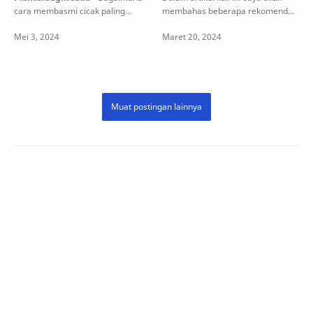
cara membasmi cicak paling
membahas beberapa rekomendasi
ampuh? Cicak adalah hewan yang
Hp harga 2 jutaan terbaik di tahun
sangat meng…
2…