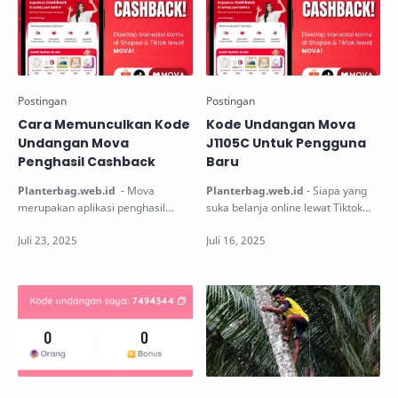
Cara Memunculkan Kode
Kode Undangan Mova
Undangan Mova
J1105C Untuk Pengguna
Penghasil Cashback
Baru
Planterbag.web.id
- Mova
Planterbag.web.id
- Siapa yang
merupakan aplikasi penghasil
suka belanja online lewat Tiktok
cashback yang banyak diminati
atau Shopee? jika itu kamu maka
oleh banyak ora…
kam…